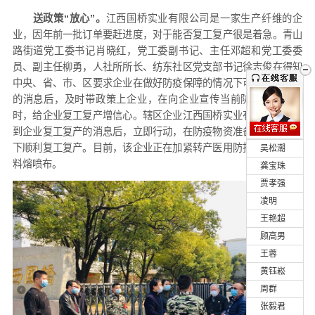
送政策“放心”。
江西国桥实业有限公司是一家生产纤维的企
业，因年前一批订单要赶进度，对于能否复工复产很是着急。青山
路街道党工委书记肖晓红，党工委副书记、主任邓超和党工委委
员、副主任柳勇，人社所所长、纺东社区党支部书记徐志俊在得知
中央、省、市、区要求企业在做好防疫保障的情况下可以复工复产
的消息后，及时带政策上企业，在向企业宣传当前防疫形势的同
时，给企业复工复产增信心。辖区企业江西国桥实业有限公司在得
到企业复工复产的消息后，立即行动，在防疫物资准备充足的情况
下顺利复工复产。目前，该企业正在加紧转产医用防护口罩生产原
•
吴松潮
料熔喷布。
•
龚宝珠
•
贾孝强
•
凌明
•
王艳超
•
顾高男
•
王蓉
•
黄钰崧
•
周群
•
张毅君