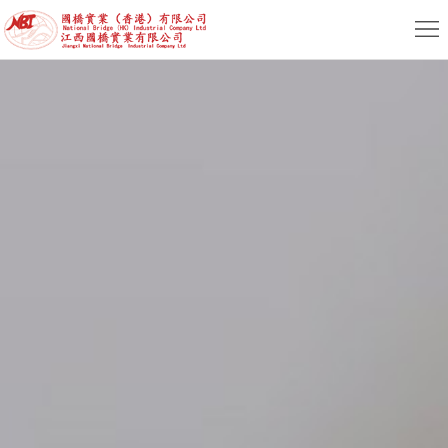
首
页
关
于
新
我
闻
产
们
动
品
服
态
专
务
人
区
支
力
联
持
资
系
简
源
我
体
繁
们
版
体
English