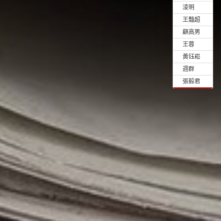
•
淩明
•
王豔超
•
顧高男
•
王蓉
•
黃钰崧
•
週群
•
張毅君