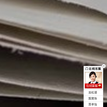
•
吳松潮
•
龔寶珠
•
賈孝強