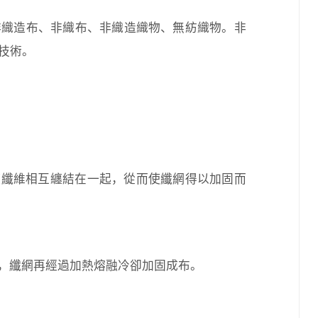
，又稱非織造布、非織布、非織造織物、無紡織物。非
技術。
使纖維相互纏結在一起，從而使纖網得以加固而
，纖網再經過加熱熔融冷卻加固成布。