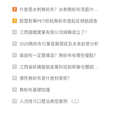
加上海CINCE25
什麽是水刺無紡布？水刺無紡布洗臉巾安
2
全嗎？
歐盟對華PET紡粘無紡布發起反傾銷調查
3
江西國橋實業有限公司婦聯成立了！
4
2025無紡布行業發展現狀及未來前景分析
5
誰說布一定要織造？無紡布有哪些優點？
6
江西省紡織服裝産業科技創新聯合體調研
7
青山湖區紡織企業
彈性無紡布是什麽材質呢？
8
無紡布基礎知識
9
入河排污口整治典型案例 （二）
10