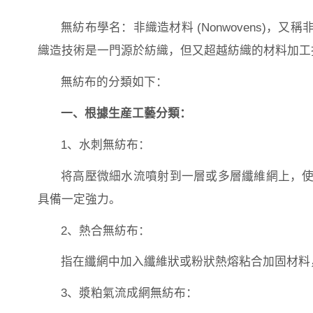
無紡布學名：非織造材料 (Nonwovens)
織造技術是一門源於紡織，但又超越紡織的材料加工
無紡布的分類如下：
一、根據生産工藝分類：
1、水刺無紡布：
将高壓微細水流噴射到一層或多層纖維網上，
具備一定強力。
2、熱合無紡布：
指在纖網中加入纖維狀或粉狀熱熔粘合加固材料
3、漿粕氣流成網無紡布：