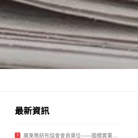
最新資訊
廣東無紡布協會會員單位——國橋實業參
1