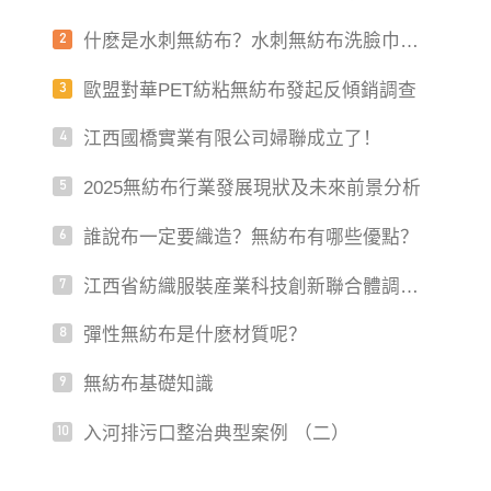
加上海CINCE25
什麽是水刺無紡布？水刺無紡布洗臉巾安
2
全嗎？
歐盟對華PET紡粘無紡布發起反傾銷調查
3
江西國橋實業有限公司婦聯成立了！
4
2025無紡布行業發展現狀及未來前景分析
5
誰說布一定要織造？無紡布有哪些優點？
6
江西省紡織服裝産業科技創新聯合體調研
7
青山湖區紡織企業
彈性無紡布是什麽材質呢？
8
無紡布基礎知識
9
入河排污口整治典型案例 （二）
10