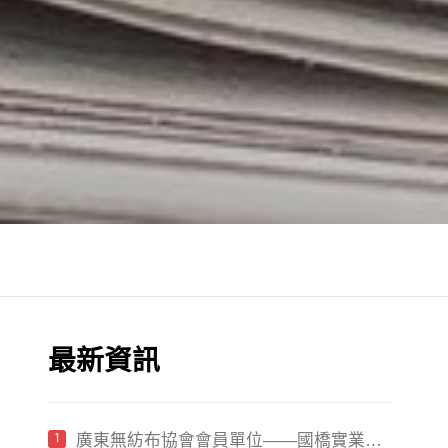
最新資訊
廣東無紡布協會會員單位——國橋實業參
1