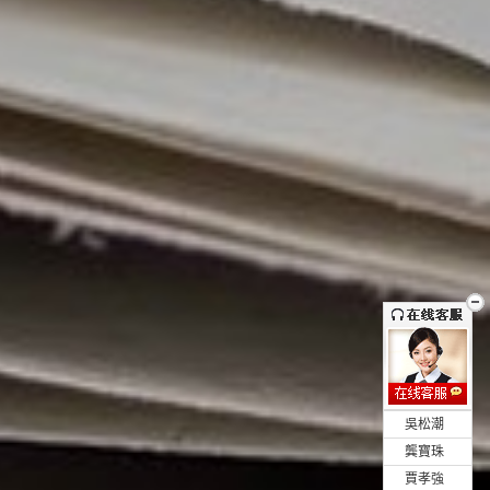
•
吳松潮
•
龔寶珠
•
賈孝強