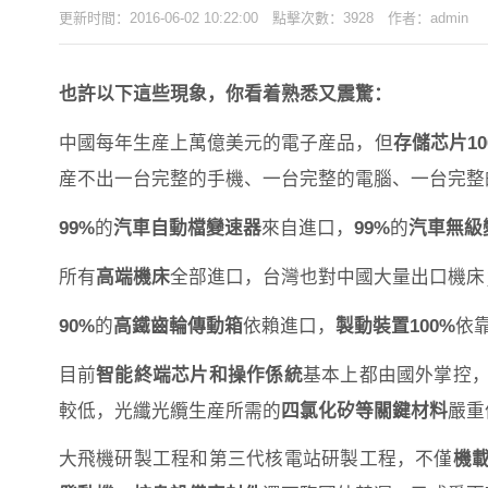
更新时間：2016-06-02 10:22:00 點擊次數：3928 作者：admin
也許以下這些現象，你看着熟悉又震驚：
中國每年生産上萬億美元的電子産品，但
存儲芯片10
産不出一台完整的手機、一台完整的電腦、一台完整
9
9%
的
汽車自動檔變速器
來自進口，
99%
的
汽車無級
所有
高端機床
全部進口，台灣也對中國大量出口機床
90%
的
高鐵齒輪傳動箱
依賴進口，
製動裝置100%
依
目前
智能終端芯片和操作係統
基本上都由國外掌控
較低，光纖光纜生産所需的
四氯化矽
等關鍵材料
嚴重
大飛機研製工程和第三代核電站研製工程，不僅
機