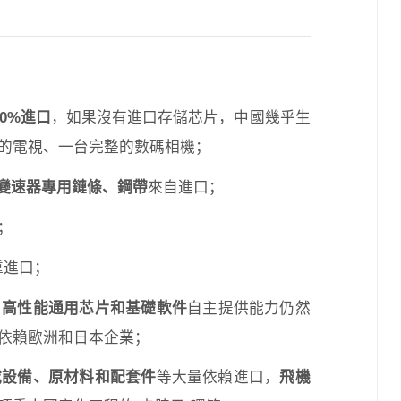
0%進口
，如果沒有進口存儲芯片，中國幾乎生
的電視、一台完整的數碼相機；
變速器專用鏈條、鋼帶
來自進口；
；
靠進口；
，
高性能通用芯片和基礎軟件
自主提供能力仍然
依賴歐洲和日本企業；
載設備、原材料和配套件
等大量依賴進口，
飛機