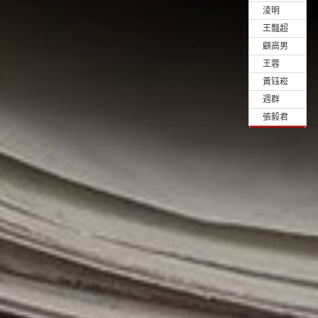
•
淩明
•
王豔超
•
顧高男
•
王蓉
•
黃钰崧
•
週群
•
張毅君